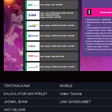
TENTANG KAMI
MOBILE
KALKULATOR MIX PARLEY
Video Tutorial
JADWAL BANK
LINK GASKEUNBET
ANTI-BLOKIR