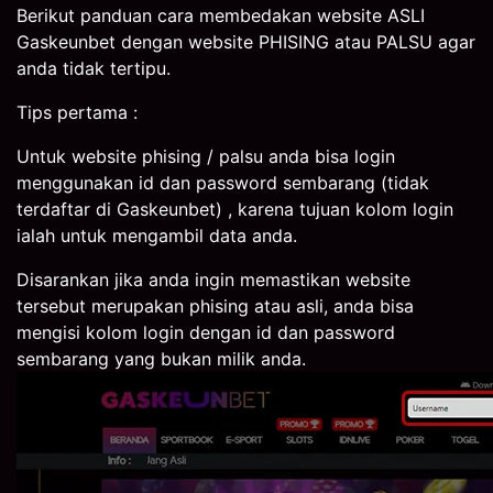
Berikut panduan cara membedakan website ASLI
Gaskeunbet dengan website PHISING atau PALSU agar
anda tidak tertipu.
Tips pertama :
Untuk website phising / palsu anda bisa login
menggunakan id dan password sembarang (tidak
terdaftar di Gaskeunbet) , karena tujuan kolom login
ialah untuk mengambil data anda.
Disarankan jika anda ingin memastikan website
tersebut merupakan phising atau asli, anda bisa
mengisi kolom login dengan id dan password
sembarang yang bukan milik anda.