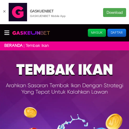
×
GASKUENBET
Download
GASKUENBET Mobile App
MASUK
DAFTAR
Tembak Ikan
BERANDA